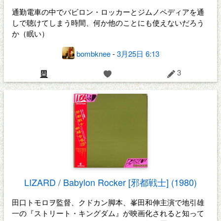
通勤電車の中でバビロン・ロッカーとジムノペディアを通
しで聴けてしまう時間、何か他のことにも使えないだろう
か（眠い）
bombknee
-
3月25日 6:13
3
LIZARD / Babylon Rocker [邪都戦士] (1980)
田口トモロヲ監督、クドカン脚本、峯田和伸主演で地引雄
一の『ストリート・キングダム』が映画化されると知って