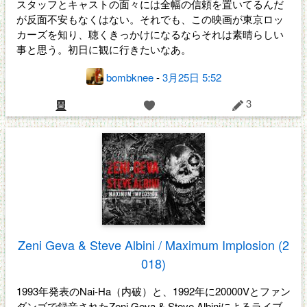
スタッフとキャストの面々には全幅の信頼を置いてるんだ
が反面不安もなくはない。それでも、この映画が東京ロッ
カーズを知り、聴くきっかけになるならそれは素晴らしい
事と思う。初日に観に行きたいなあ。
bombknee
-
3月25日 5:52
3
Zeni Geva & Steve Albini / Maximum Implosion (2
018)
1993年発表のNai-Ha（内破）と、1992年に20000Vとファン
ダンゴで録音されたZeni Geva & Steve Albiniによるライブ