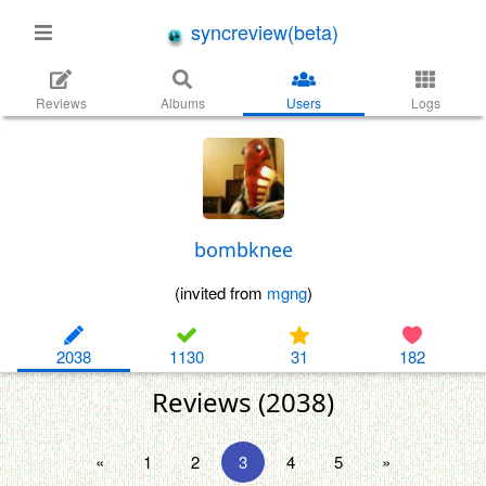
syncreview(beta)
Reviews
Albums
Users
Logs
bombknee
(invited from
mgng
)
2038
1130
31
182
Reviews (2038)
«
1
2
3
4
5
»