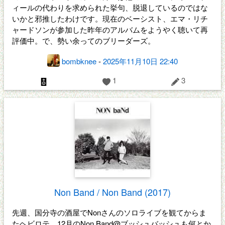
ィールの代わりを求められた挙句、脱退しているのではな
いかと邪推したわけです。現在のベーシスト、エマ・リチ
ャードソンが参加した昨年のアルバムをようやく聴いて再
評価中。で、勢い余ってのブリーダーズ。
bombknee
-
2025年11月10日 22:40
1
3
Non Band / Non Band (2017)
先週、国分寺の酒屋でNonさんのソロライブを観てからま
たヘビロテ。12月のNon Band@ブッシュバッシュも何とか