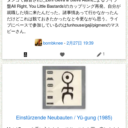
盤All Right, You Little Bastards!のカップリング再発。自分が
就職した頃に来たんだった。諸事情あって行かなかったん
だけどこれは観ておきたかったなと今更ながら思う。ライ
ブにベースで参加しているのはfunhouse/gaji/pigmenのマス
ピーさん。
bombknee
-
2月27日 19:39
1
Einstürzende Neubauten / Yü-gung (1985)