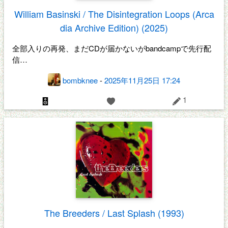
William Basinski / The Disintegration Loops (Arca
dia Archive Edition) (2025)
全部入りの再発、まだCDが届かないがbandcampで先行配
信…
bombknee
-
2025年11月25日 17:24
1
The Breeders / Last Splash (1993)