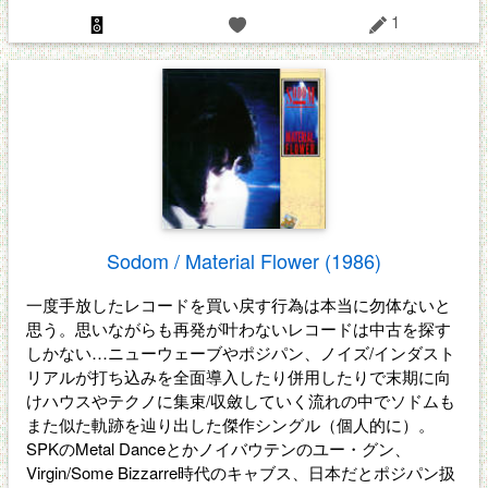
1
Sodom / Material Flower (1986)
一度手放したレコードを買い戻す行為は本当に勿体ないと
思う。思いながらも再発が叶わないレコードは中古を探す
しかない…ニューウェーブやポジパン、ノイズ/インダスト
リアルが打ち込みを全面導入したり併用したりで末期に向
けハウスやテクノに集束/収斂していく流れの中でソドムも
また似た軌跡を辿り出した傑作シングル（個人的に）。
SPKのMetal Danceとかノイバウテンのユー・グン、
Virgin/Some Bizzarre時代のキャブス、日本だとポジパン扱