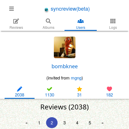
syncreview(beta)
Reviews
Albums
Users
Logs
bombknee
(invited from
mgng
)
2038
1130
31
182
Reviews (2038)
«
1
2
3
4
5
»