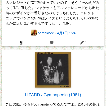
のクレジットが"C"で始まっていたので、そうじゃねえだろ
って"K"に直した。ジャケットもアルファレコードから出た
時のデザインが一番好きなのでそっちにした。エレクトロ
ニックでパンクなSPKはノイズというよりむしろsuicideな
んかに近い気がするんですよね、、名盤。
bombknee
-
4月1日 1:24
1
LIZARD / Gymnopedia (1981)
外出の際、今もiPod nano使ってるんですよ。2015年の暮れ