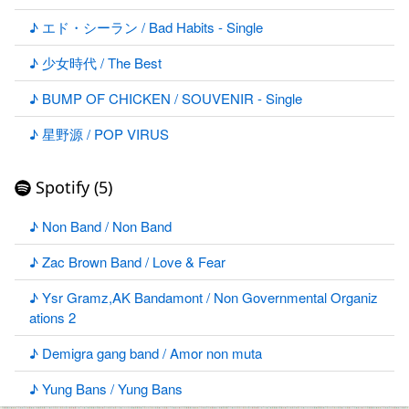
♪ エド・シーラン / Bad Habits - Single
♪ 少女時代 / The Best
♪ BUMP OF CHICKEN / SOUVENIR - Single
♪ 星野源 / POP VIRUS
Spotify (5)
♪ Non Band / Non Band
♪ Zac Brown Band / Love & Fear
♪ Ysr Gramz,AK Bandamont / Non Governmental Organiz
ations 2
♪ Demigra gang band / Amor non muta
♪ Yung Bans / Yung Bans