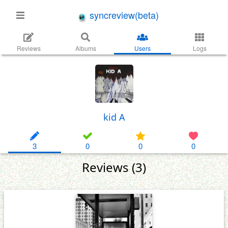
syncreview(beta)
Reviews
Albums
Users
Logs
kid A
3
0
0
0
Reviews (3)