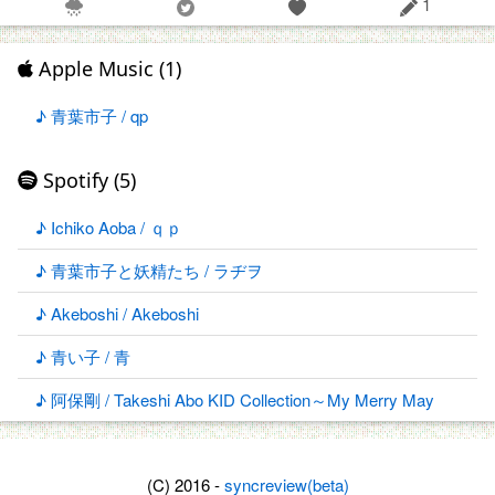
1
Apple Music (1)
♪ 青葉市子 / qp
Spotify (5)
♪ Ichiko Aoba / ｑｐ
♪ 青葉市子と妖精たち / ラヂヲ
♪ Akeboshi / Akeboshi
♪ 青い子 / 青
♪ 阿保剛 / Takeshi Abo KID Collection～My Merry May
(C) 2016 -
syncreview(beta)