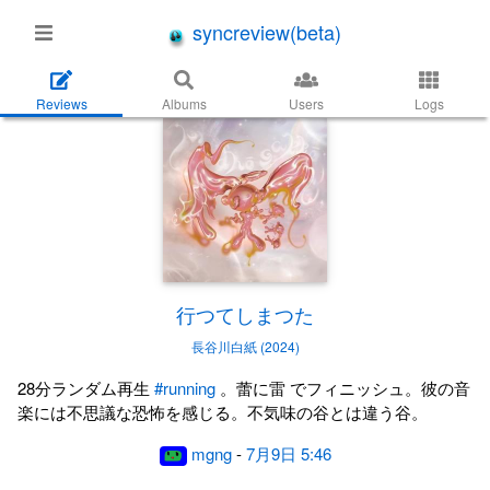
syncreview(beta)
Reviews
Albums
Users
Logs
行つてしまつた
長谷川白紙 (2024)
28分ランダム再生
#running
。蕾に雷 でフィニッシュ。彼の音
楽には不思議な恐怖を感じる。不気味の谷とは違う谷。
mgng
-
7月9日 5:46