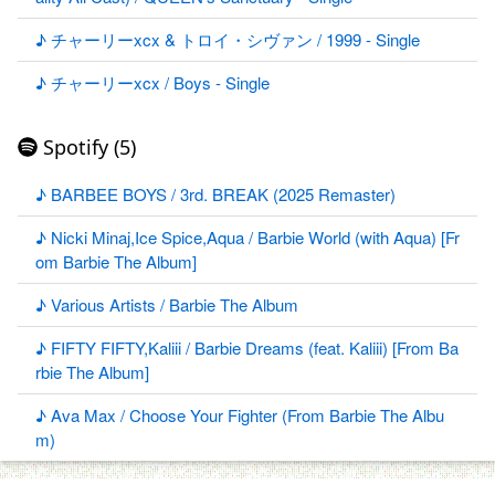
♪ チャーリーxcx & トロイ・シヴァン / 1999 - Single
♪ チャーリーxcx / Boys - Single
Spotify (5)
♪ BARBEE BOYS / 3rd. BREAK (2025 Remaster)
♪ Nicki Minaj,Ice Spice,Aqua / Barbie World (with Aqua) [Fr
om Barbie The Album]
♪ Various Artists / Barbie The Album
♪ FIFTY FIFTY,Kaliii / Barbie Dreams (feat. Kaliii) [From Ba
rbie The Album]
♪ Ava Max / Choose Your Fighter (From Barbie The Albu
m)