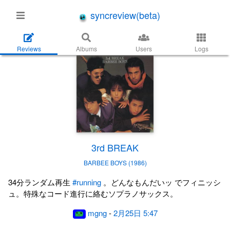
syncreview(beta)
Reviews
Albums
Users
Logs
3rd BREAK
BARBEE BOYS (1986)
34分ランダム再生
#running
。どんなもんだいッ でフィニッシ
ュ。特殊なコード進行に絡むソプラノサックス。
mgng
-
2月25日 5:47