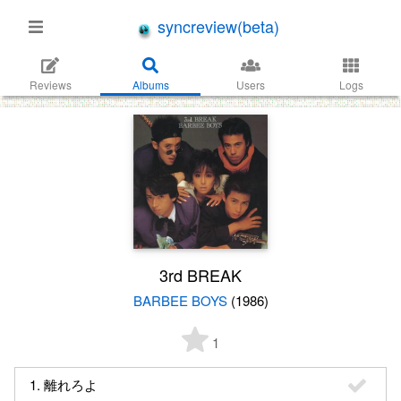
syncreview(beta)
Reviews
Albums
Users
Logs
3rd BREAK
BARBEE BOYS
(1986)
1
1. 離れろよ