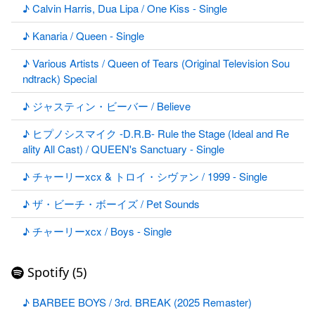
♪ Calvin Harris, Dua Lipa / One Kiss - Single
♪ Kanaria / Queen - Single
♪ Various Artists / Queen of Tears (Original Television Sou
ndtrack) Special
♪ ジャスティン・ビーバー / Believe
♪ ヒプノシスマイク -D.R.B- Rule the Stage (Ideal and Re
ality All Cast) / QUEEN's Sanctuary - Single
♪ チャーリーxcx & トロイ・シヴァン / 1999 - Single
♪ ザ・ビーチ・ボーイズ / Pet Sounds
♪ チャーリーxcx / Boys - Single
Spotify (5)
♪ BARBEE BOYS / 3rd. BREAK (2025 Remaster)