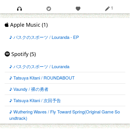
1
Apple Music (1)
♪ バスクのスポーツ / Louranda - EP
Spotify (5)
♪ バスクのスポーツ / Louranda
♪ Tatsuya Kitani / ROUNDABOUT
♪ Vaundy / 裸の勇者
♪ Tatsuya Kitani / 次回予告
♪ Wuthering Waves / Fly Toward Spring(Original Game So
undtrack)