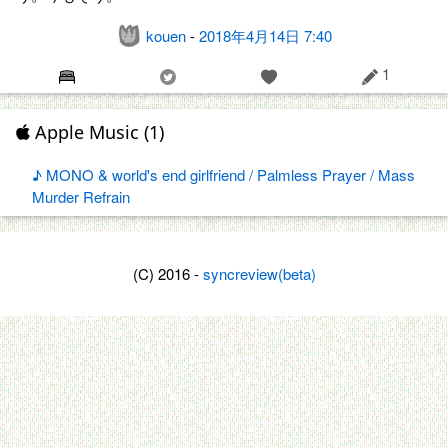
kouen
-
2018年4月14日 7:40
1
Apple Music (1)
♪ MONO & world's end girlfriend / Palmless Prayer / Mass
Murder Refrain
(C) 2016 -
syncreview(beta)