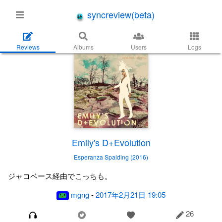
syncreview(beta)
Reviews
Albums
Users
Logs
Emily's D+Evolution
Esperanza Spalding (2016)
ジャコベース経由でこっちも。
mgng
-
2017年2月21日 19:05
26