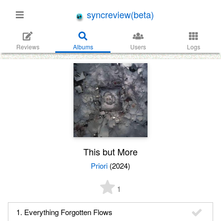
syncreview(beta)
Reviews
Albums
Users
Logs
This but More
Priori
(2024)
1
1. Everything Forgotten Flows