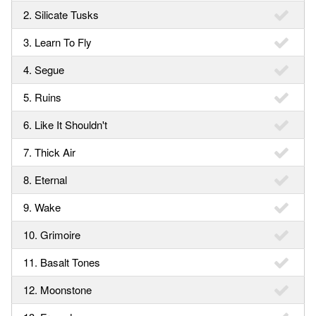
2. Silicate Tusks
3. Learn To Fly
4. Segue
5. Ruins
6. Like It Shouldn't
7. Thick Air
8. Eternal
9. Wake
10. Grimoire
11. Basalt Tones
12. Moonstone