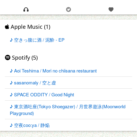
Apple Music (1)
♪ 空きっ腹に酒 / 泥酔 - EP
Spotify (5)
♪ Aoi Teshima / Mori no chiisana restaurant
♪ sasanomaly / 空と虚
♪ SPACE ODDITY / Good Night
♪ 東京酒吐座(Tokyo Shoegazer) / 月世界遊泳(Moonworld
Playground)
♪ 空夜coo:ya / 静焔