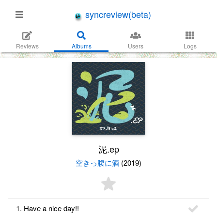
syncreview(beta)
Reviews
Albums
Users
Logs
泥.ep
空きっ腹に酒
(2019)
1. Have a nice day!!