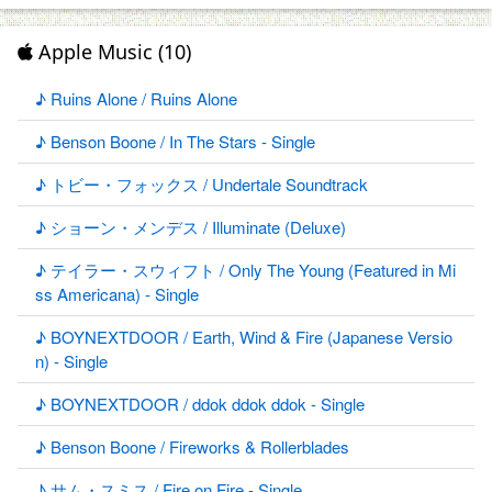
Apple Music (10)
♪ Ruins Alone / Ruins Alone
♪ Benson Boone / In The Stars - Single
♪ トビー・フォックス / Undertale Soundtrack
♪ ショーン・メンデス / Illuminate (Deluxe)
♪ テイラー・スウィフト / Only The Young (Featured in Mi
ss Americana) - Single
♪ BOYNEXTDOOR / Earth, Wind & Fire (Japanese Versio
n) - Single
♪ BOYNEXTDOOR / ddok ddok ddok - Single
♪ Benson Boone / Fireworks & Rollerblades
♪ サム・スミス / Fire on Fire - Single