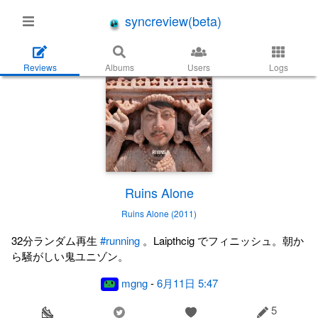
syncreview(beta)
Reviews
Albums
Users
Logs
Ruins Alone
Ruins Alone (2011)
32分ランダム再生
#running
。Laipthcig でフィニッシュ。朝か
ら騒がしい鬼ユニゾン。
mgng
-
6月11日 5:47
5