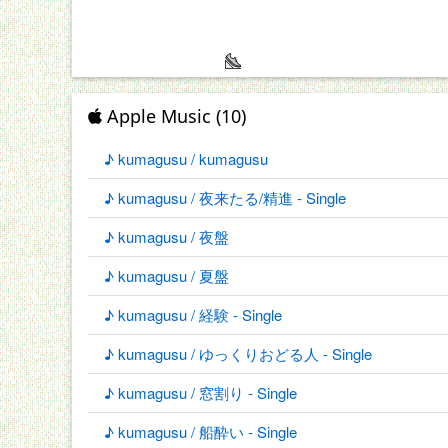
Apple Music (10)
♪ kumagusu / kumagusu
♪ kumagusu / 夜来たる/精進 - Single
♪ kumagusu / 夜盤
♪ kumagusu / 夏盤
♪ kumagusu / 経験 - Single
♪ kumagusu / ゆっくりおどる人 - Single
♪ kumagusu / 窓割り - Single
♪ kumagusu / 船酔い - Single