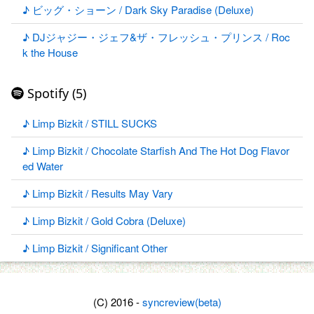
♪ ビッグ・ショーン / Dark Sky Paradise (Deluxe)
♪ DJジャジー・ジェフ&ザ・フレッシュ・プリンス / Roc
k the House
Spotify (5)
♪ Limp Bizkit / STILL SUCKS
♪ Limp Bizkit / Chocolate Starfish And The Hot Dog Flavor
ed Water
♪ Limp Bizkit / Results May Vary
♪ Limp Bizkit / Gold Cobra (Deluxe)
♪ Limp Bizkit / Significant Other
(C) 2016 -
syncreview(beta)