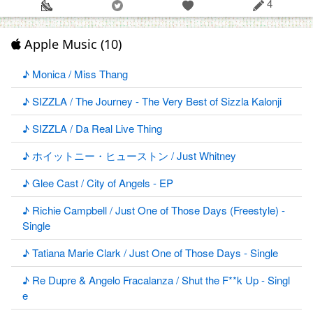
4
Apple Music (10)
♪ Monica / Miss Thang
♪ SIZZLA / The Journey - The Very Best of Sizzla Kalonji
♪ SIZZLA / Da Real Live Thing
♪ ホイットニー・ヒューストン / Just Whitney
♪ Glee Cast / City of Angels - EP
♪ Richie Campbell / Just One of Those Days (Freestyle) -
Single
♪ Tatiana Marie Clark / Just One of Those Days - Single
♪ Re Dupre & Angelo Fracalanza / Shut the F**k Up - Singl
e