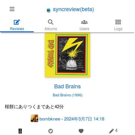
syncreview(beta)
Reviews
Albums
Users
Logs
Bad Brains
Bad Brains (1996)
桜餅にありつくまであと42分
bombknee
-
2024年3月7日 14:18
4