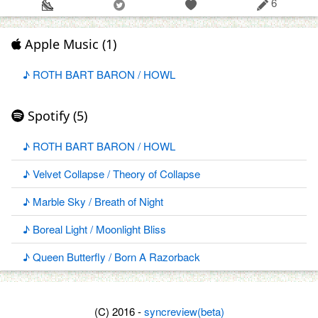
6
Apple Music (1)
♪ ROTH BART BARON / HOWL
Spotify (5)
♪ ROTH BART BARON / HOWL
♪ Velvet Collapse / Theory of Collapse
♪ Marble Sky / Breath of Night
♪ Boreal Light / Moonlight Bliss
♪ Queen Butterfly / Born A Razorback
(C) 2016 -
syncreview(beta)