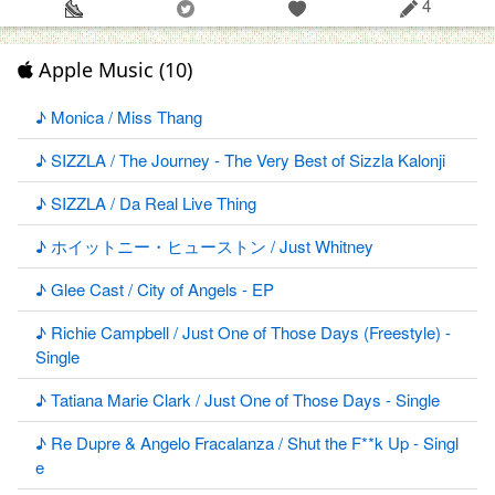
4
Apple Music (10)
♪ Monica / Miss Thang
♪ SIZZLA / The Journey - The Very Best of Sizzla Kalonji
♪ SIZZLA / Da Real Live Thing
♪ ホイットニー・ヒューストン / Just Whitney
♪ Glee Cast / City of Angels - EP
♪ Richie Campbell / Just One of Those Days (Freestyle) -
Single
♪ Tatiana Marie Clark / Just One of Those Days - Single
♪ Re Dupre & Angelo Fracalanza / Shut the F**k Up - Singl
e