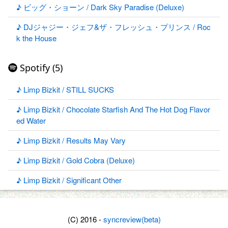
♪ ビッグ・ショーン / Dark Sky Paradise (Deluxe)
♪ DJジャジー・ジェフ&ザ・フレッシュ・プリンス / Roc
k the House
Spotify (5)
♪ Limp Bizkit / STILL SUCKS
♪ Limp Bizkit / Chocolate Starfish And The Hot Dog Flavor
ed Water
♪ Limp Bizkit / Results May Vary
♪ Limp Bizkit / Gold Cobra (Deluxe)
♪ Limp Bizkit / Significant Other
(C) 2016 -
syncreview(beta)