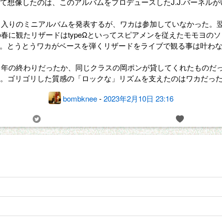
て想像したのは、このアルバムをプロデュースしたJ.J.バーネル
４曲入りのミニアルバムを発表するが、ワカは参加していなかった。
の春に観たリザードはtypeΩといってスピアメンを従えたモモヨ
う。とうとうワカがベースを弾くリザードをライブで観る事は叶わ
２年の終わりだったか、同じクラスの岡ポンが貸してくれたものだっ
。ゴリゴリした質感の「ロックな」リズムを支えたのはワカだっ
bombknee
-
2023年2月10日 23:16