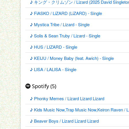
♪ キング・クリムゾン / Lizard (2025 David Singleton 
♪ FiASKO / LiZARD (LiZARD) - Single
♪ Mystica Tribe / Lizard - Single
♪ Solis & Sean Truby / Lizard - Single
♪ HUS / LIZARD - Single
♪ KEIJU / Money Baby (feat. Awich) - Single
♪ LISA / LALISA - Single
Spotify (5)
♪ Phonky Memes / Lizard Lizard Lizard
♪ Kids Music Now,Trap Music Now,Keiron Raven
♪ Beaver Boys / Lizard Lizard Lizard