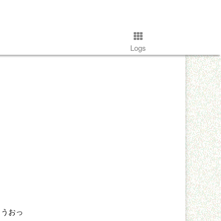
Logs
、うおっ