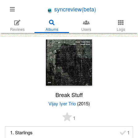
syncreview(beta)
Reviews
Albums
Users
Logs
Break Stuff
Vijay Iyer Trio
(2015)
1
1. Starlings
1