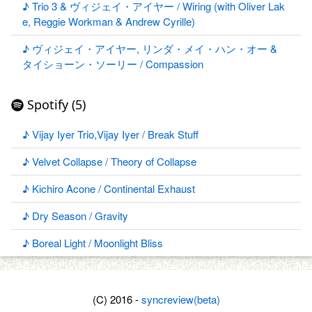
♪ Trio 3 & ヴィジェイ・アイヤー / Wiring (with Oliver Lak
e, Reggie Workman & Andrew Cyrille)
♪ ヴィジェイ・アイヤー, リンダ・メイ・ハン・オー &
タイショーン・ソーリー / Compassion
Spotify (5)
♪ Vijay Iyer Trio,Vijay Iyer / Break Stuff
♪ Velvet Collapse / Theory of Collapse
♪ Kichiro Acone / Continental Exhaust
♪ Dry Season / Gravity
♪ Boreal Light / Moonlight Bliss
(C) 2016 -
syncreview(beta)