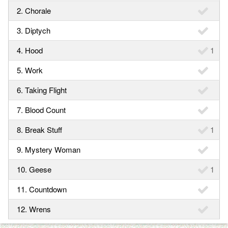
2. Chorale
3. Diptych
4. Hood
1
5. Work
6. Taking Flight
7. Blood Count
8. Break Stuff
1
9. Mystery Woman
10. Geese
1
11. Countdown
12. Wrens