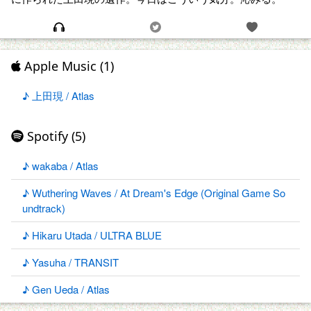
Apple Music (1)
♪ 上田現 / Atlas
Spotify (5)
♪ wakaba / Atlas
♪ Wuthering Waves / At Dream's Edge (Original Game So
undtrack)
♪ Hikaru Utada / ULTRA BLUE
♪ Yasuha / TRANSIT
♪ Gen Ueda / Atlas