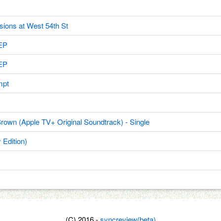
 at West 54th St
EP
EP
pt
wn (Apple TV+ Original Soundtrack) - Single
Edition)
(C) 2016 -
syncreview(beta)