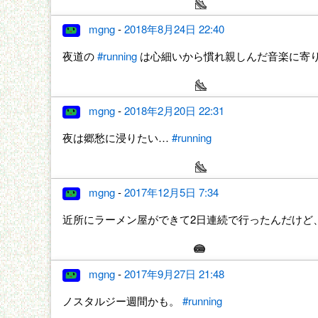
mgng
-
2018年8月24日 22:40
夜道の
#running
は心細いから慣れ親しんだ音楽に寄
mgng
-
2018年2月20日 22:31
夜は郷愁に浸りたい…
#running
mgng
-
2017年12月5日 7:34
近所にラーメン屋ができて2日連続で行ったんだけど
mgng
-
2017年9月27日 21:48
ノスタルジー週間かも。
#running