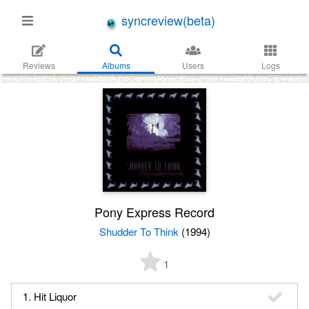
syncreview(beta)
Reviews
Albums
Users
Logs
Pony Express Record
Shudder To Think
(1994)
1
1. Hit Liquor