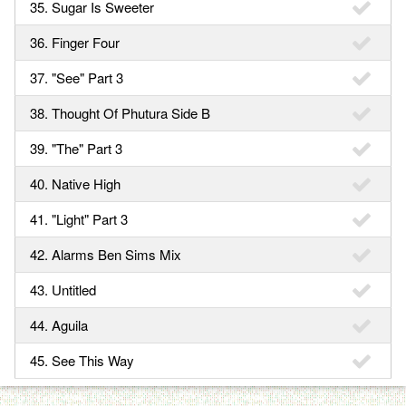
35. Sugar Is Sweeter
36. Finger Four
37. "See" Part 3
38. Thought Of Phutura Side B
39. "The" Part 3
40. Native High
41. "Light" Part 3
42. Alarms Ben Sims Mix
43. Untitled
44. Aguila
45. See This Way