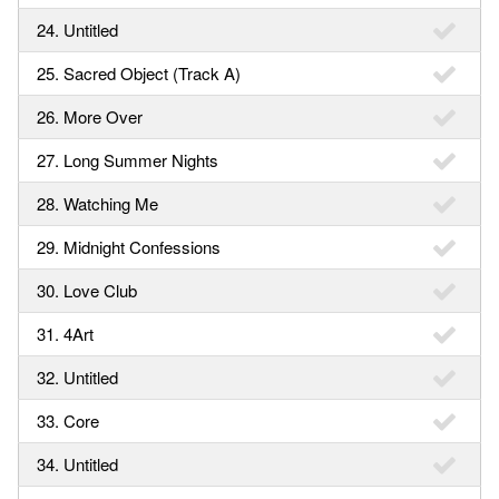
24. Untitled
25. Sacred Object (Track A)
26. More Over
27. Long Summer Nights
28. Watching Me
29. Midnight Confessions
30. Love Club
31. 4Art
32. Untitled
33. Core
34. Untitled