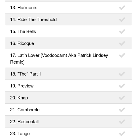
13. Harmonix
14. Ride The Threshold
15. The Bells
16. Ricoque
17. Latin Lover [Voodoooamt Aka Patrick Lindsey
Remix]
18. "The" Part 1
19. Preview
20. Knap
21. Camborele
22. Respectall
23. Tango