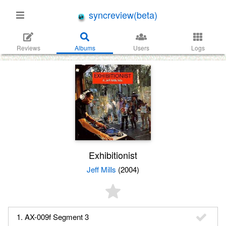
syncreview(beta)
Reviews
Albums
Users
Logs
Exhibitionist
Jeff Mills
(2004)
1. AX-009f Segment 3