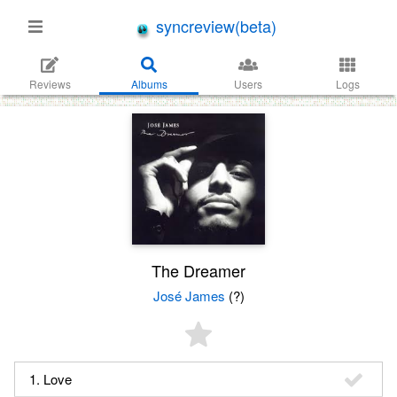
syncreview(beta)
Reviews
Albums
Users
Logs
The Dreamer
José James
(?)
1. Love