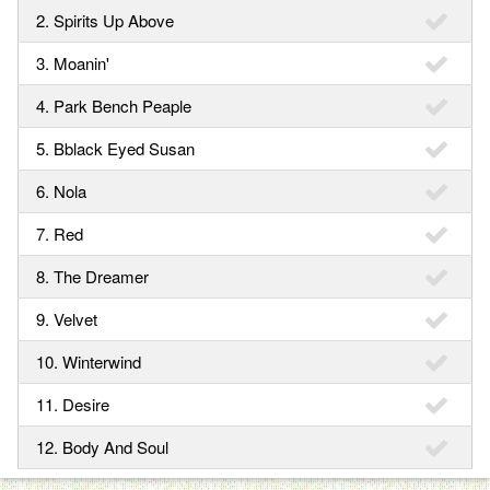
2. Spirits Up Above
3. Moanin'
4. Park Bench Peaple
5. Bblack Eyed Susan
6. Nola
7. Red
8. The Dreamer
9. Velvet
10. Winterwind
11. Desire
12. Body And Soul