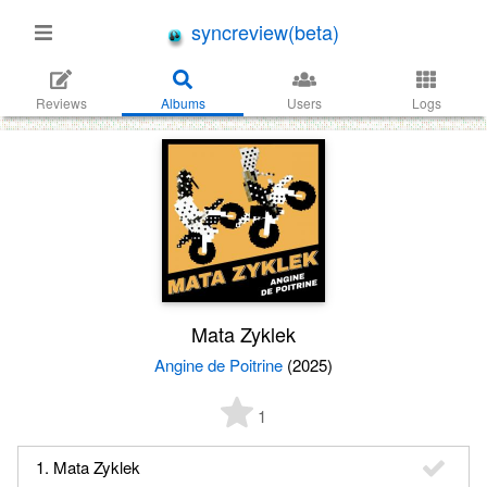
syncreview(beta)
Reviews
Albums
Users
Logs
Mata Zyklek
Angine de Poitrine
(2025)
1
1. Mata Zyklek