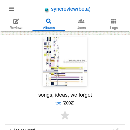
syncreview(beta)
Reviews
Albums
Users
Logs
songs, ideas, we forgot
toe
(2002)
1. leave word