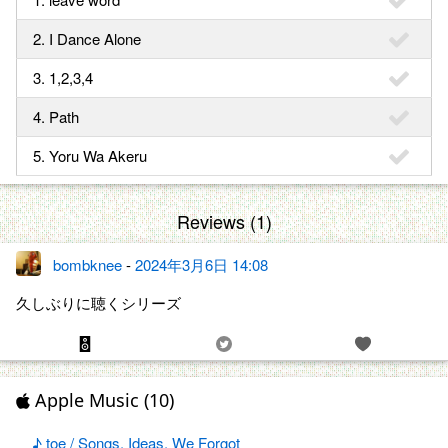
2. I Dance Alone
3. 1,2,3,4
4. Path
5. Yoru Wa Akeru
Reviews (1)
bombknee
-
2024年3月6日 14:08
久しぶりに聴くシリーズ
Apple Music (10)
♪ toe / Songs, Ideas, We Forgot