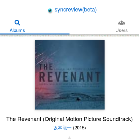
syncreview(beta)
Albums
Users
The Revenant (Original Motion Picture Soundtrack)
坂本龍一
(2015)