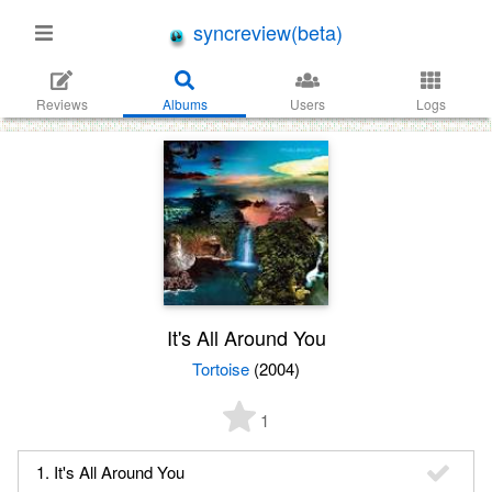
syncreview(beta)
Reviews
Albums
Users
Logs
It's All Around You
Tortoise
(2004)
1
1. It's All Around You