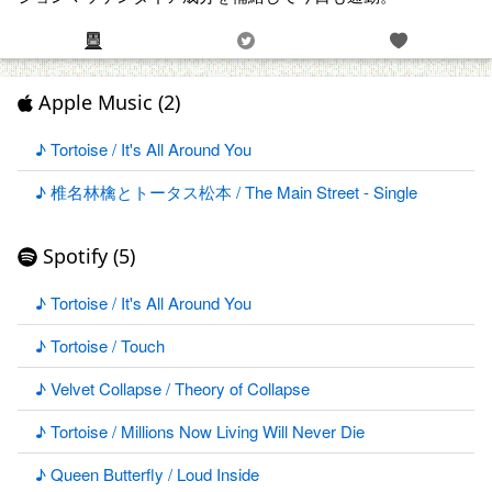
Apple Music (2)
♪ Tortoise / It's All Around You
♪ 椎名林檎とトータス松本 / The Main Street - Single
Spotify (5)
♪ Tortoise / It's All Around You
♪ Tortoise / Touch
♪ Velvet Collapse / Theory of Collapse
♪ Tortoise / Millions Now Living Will Never Die
♪ Queen Butterfly / Loud Inside