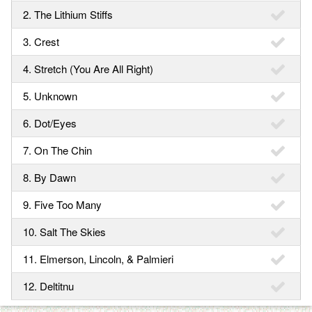
2. The Lithium Stiffs
3. Crest
4. Stretch (You Are All Right)
5. Unknown
6. Dot/Eyes
7. On The Chin
8. By Dawn
9. Five Too Many
10. Salt The Skies
11. Elmerson, Lincoln, & Palmieri
12. Deltitnu